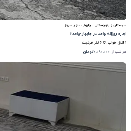
سیستان و بلوچستان
،
چابهار
، بلوار سرباز
اجاره روزانه واحد در چابهار-واحد4
1
اتاق خواب .
تا
6
نفر ظرفیت
2,090,000
تومان
هر شب از :