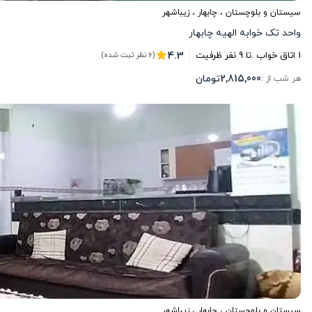
سیستان و بلوچستان
،
چابهار
، زیباشهر
واحد تک خوابه الهیه چابهار
4.3
1
اتاق خواب .
تا
9
نفر ظرفیت
(6 نظر ثبت شده)
2,815,000
تومان
هر شب از :
سیستان و بلوچستان
،
چابهار
، زیباشهر