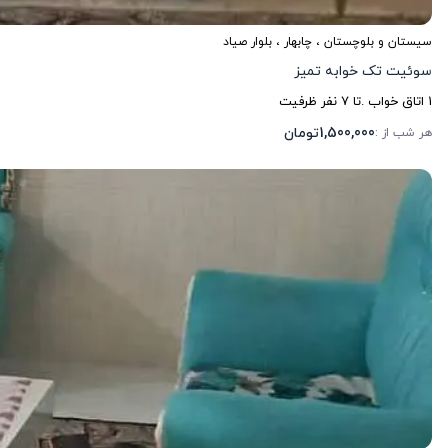
سیستان و بلوچستان
،
چابهار
، بلوار صیاد
سوئیت تک خوابه تمیز
1
اتاق خواب .
تا
7
نفر ظرفیت
1,500,000
تومان
هر شب از :