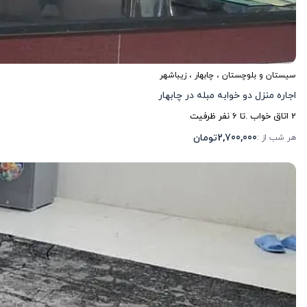
سیستان و بلوچستان
،
چابهار
، زیباشهر
اجاره منزل دو خوابه مبله در چابهار
2
اتاق خواب .
تا
6
نفر ظرفیت
2,700,000
تومان
هر شب از :