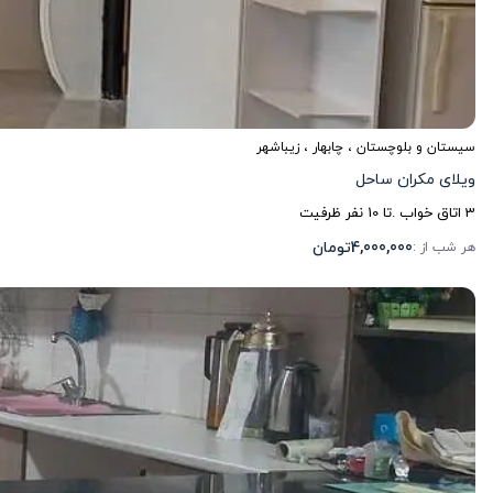
سیستان و بلوچستان
،
چابهار
، زیباشهر
ویلای مکران ساحل
3
اتاق خواب .
تا
10
نفر ظرفیت
4,000,000
تومان
هر شب از :