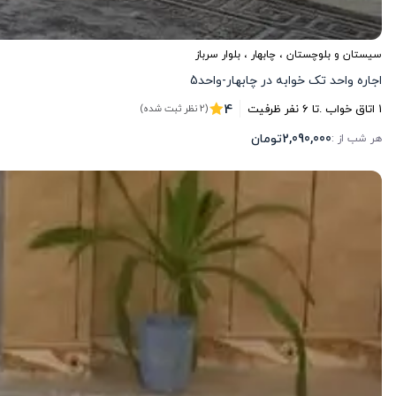
سیستان و بلوچستان
،
چابهار
، بلوار سرباز
اجاره واحد تک خوابه در چابهار-واحد5
4
1
اتاق خواب .
تا
6
نفر ظرفیت
(2 نظر ثبت شده)
2,090,000
تومان
هر شب از :