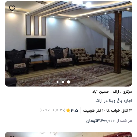
مرکزی
،
اراک
، حسین آباد
اجاره باغ ویلا در اراک
4.5
3
اتاق خواب .
تا
10
نفر ظرفیت
(30 نظر ثبت شده)
3,400,000
تومان
هر شب از :