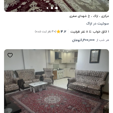
مرکزی
،
اراک
، خ شهدای صفری
سوئیت در اراک
4.2
1
اتاق خواب .
تا
8
نفر ظرفیت
(40 نظر ثبت شده)
1,200,000
تومان
هر شب از :