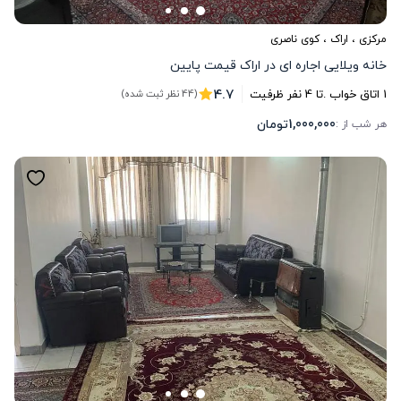
مرکزی
،
اراک
، کوی ناصری
خانه ویلایی اجاره ای در اراک قیمت پایین
4.7
1
اتاق خواب .
تا
4
نفر ظرفیت
(44 نظر ثبت شده)
1,000,000
تومان
هر شب از :