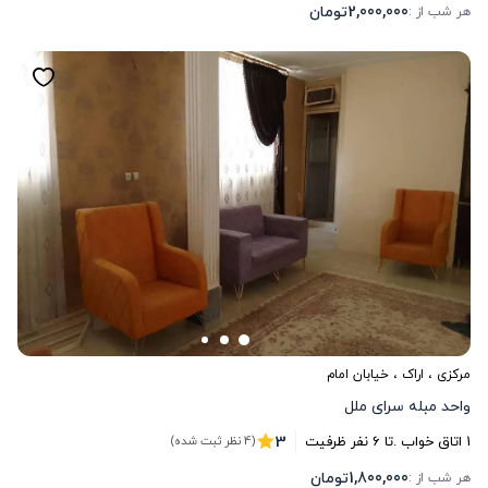
2,000,000
تومان
هر شب از :
مرکزی
،
اراک
، خیابان امام
واحد مبله سرای ملل
3
1
اتاق خواب .
تا
6
نفر ظرفیت
(4 نظر ثبت شده)
1,800,000
تومان
هر شب از :