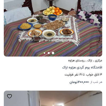
مرکزی
،
اراک
، روستای هزاوه
اقامتگاه بوم گردی هزاوه اراک
4
اتاق خواب .
تا
19
نفر ظرفیت
200,000
تومان
هر شب از :