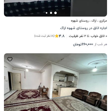
مرکزی
،
اراک
، روستای شهوه
اجاره اتاق در روستای شهوه اراک
4.8
0
اتاق خواب .
تا
2
نفر ظرفیت
(18 نظر ثبت شده)
660,000
تومان
هر شب از :