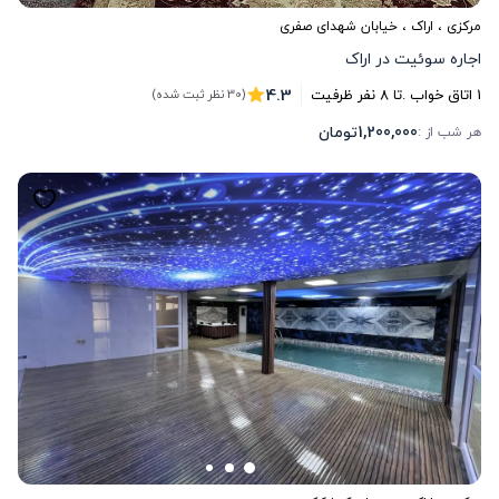
مرکزی
،
اراک
، خیابان شهدای صفری
اجاره سوئیت در اراک
4.3
1
اتاق خواب .
تا
8
نفر ظرفیت
(30 نظر ثبت شده)
1,200,000
تومان
هر شب از :