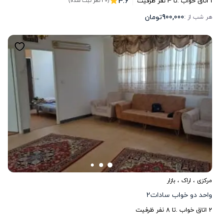
4.6
1
اتاق خواب .
تا
4
نفر ظرفیت
(20 نظر ثبت شده)
900,000
تومان
هر شب از :
مرکزی
،
اراک
، بازار
واحد دو خواب سادات۲
2
اتاق خواب .
تا
8
نفر ظرفیت