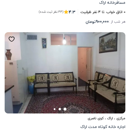
مسافرخانه اراک
4.3
0
اتاق خواب .
تا
4
نفر ظرفیت
(44 نظر ثبت شده)
900,000
تومان
هر شب از :
مرکزی
،
اراک
، کوی ناصری
اجاره خانه کوتاه مدت اراک