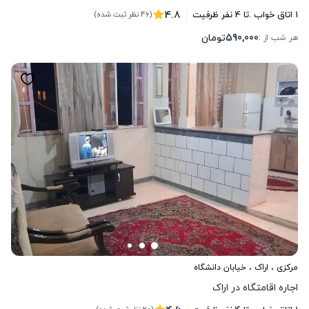
4.8
1
اتاق خواب .
تا
4
نفر ظرفیت
(46 نظر ثبت شده)
590,000
تومان
هر شب از :
مرکزی
،
اراک
، خیابان دانشگاه
اجاره اقامتگاه در اراک