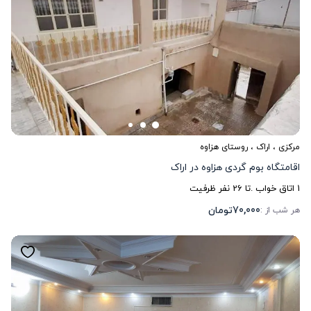
مرکزی
،
اراک
، روستای هزاوه
اقامتگاه بوم گردی هزاوه در اراک
1
اتاق خواب .
تا
26
نفر ظرفیت
70,000
تومان
هر شب از :