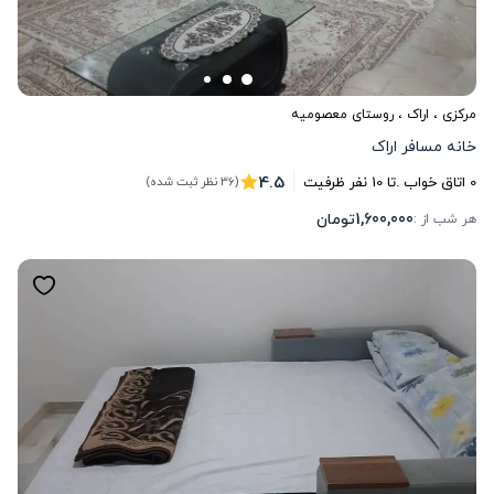
مرکزی
،
اراک
، روستای معصومیه
خانه مسافر اراک
4.5
0
اتاق خواب .
تا
10
نفر ظرفیت
(36 نظر ثبت شده)
1,600,000
تومان
هر شب از :