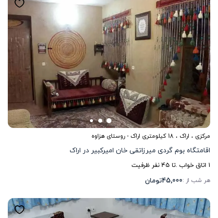
مرکزی
،
اراک
، 18 کیلومتری اراک - روستای هزاوه
اقامتگاه بوم گردی میرزاتقی خان امیرکبیر در اراک
1
اتاق خواب .
تا
45
نفر ظرفیت
45,000
تومان
هر شب از :