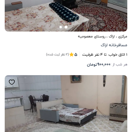
مرکزی
،
اراک
، روستای معصومیه
مسافرخانه اراک
5
1
اتاق خواب .
تا
4
نفر ظرفیت
(2 نظر ثبت شده)
900,000
تومان
هر شب از :