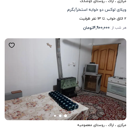
مرکزی
،
اراک
، روستای کوشکک
ویلای لوکس دو خوابه استخرآبگرم
2
اتاق خواب .
تا
13
نفر ظرفیت
4,900,000
تومان
هر شب از :
مرکزی
،
اراک
، روستای معصومیه