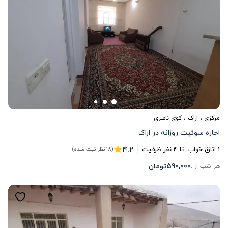
مرکزی
،
اراک
، کوی ناصری
اجاره سوئیت روزانه در اراک
4.2
1
اتاق خواب .
تا
4
نفر ظرفیت
(18 نظر ثبت شده)
590,000
تومان
هر شب از :