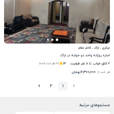
مرکزی
،
اراک
، قائم مقام
اجاره روزانه واحد دو خوابه در اراک
3
2
اتاق خواب .
تا
8
نفر ظرفیت
(6 نظر ثبت شده)
2,300,000
تومان
هر شب از :
2
1
جستجوهای مرتبط