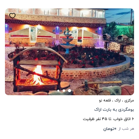
مرکزی
،
اراک
، قلعه نو
بومگردی به بارت اراک
6
اتاق خواب .
تا
45
نفر ظرفیت
0
تومان
هر شب از :