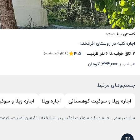
گلستان
،
افراتخته
اجاره کلبه در روستای افراتخته
4.5
2
اتاق خواب .
تا
6
نفر ظرفیت
(4 نظر ثبت شده)
1,334,000
تومان
هر شب از :
جستجوهای مرتبط
اجاره ویلا و سوئیت کوهستانی
اجاره ویلا
اجاره ویلا و سو
سایت رسمی اجاره ویلا و سوئیت لوکس در افراتخته | تضمین امنیت، قیمت و نظافت | پشتیبانی 7/24 | رزرو تلفنی و آنلای
نمایش نقشه