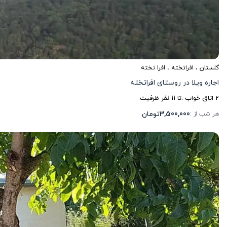
گلستان
،
افراتخته
، افرا تخته
اجاره ویلا در روستای افراتخته
2
اتاق خواب .
تا
11
نفر ظرفیت
3,500,000
تومان
هر شب از :