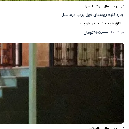
گیلان
،
ماسال
، وشمه سرا
اجاره کلبه روستای فول بردیا درماسال
2
اتاق خواب .
تا
6
نفر ظرفیت
445,000
تومان
هر شب از :
گیلان
،
ماسال
، طاسکوه