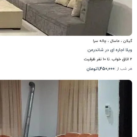
گیلان
،
ماسال
، چاله سرا
ویلا اجاره ای در شاندرمن
2
اتاق خواب .
تا
10
نفر ظرفیت
1,450,000
تومان
هر شب از :