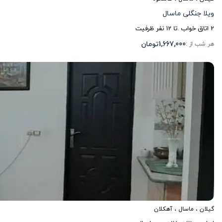
ویلا جنگلی ماسال
2
اتاق خواب .
تا
12
نفر ظرفیت
1,667,000
تومان
هر شب از :
گیلان
،
ماسال
، آهکلان