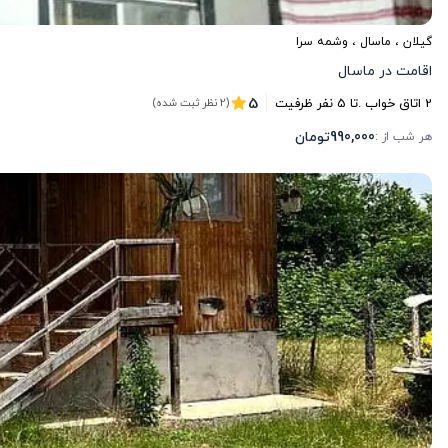
گیلان
،
ماسال
، وشمه سرا
اقامت در ماسال
5
2
اتاق خواب .
تا
5
نفر ظرفیت
(2 نظر ثبت شده)
990,000
تومان
هر شب از :