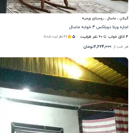
گیلان
،
ماسال
، روستای ورمیه
اجاره ویلا دوبلکس 4 خوابه ماسال
5
4
اتاق خواب .
تا
20
نفر ظرفیت
(2 نظر ثبت شده)
2,224,000
تومان
هر شب از :